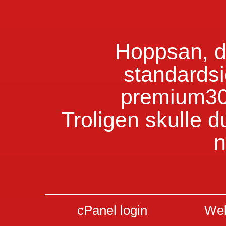
Hoppsan, du
standardsi
premium30
Troligen skulle d
n
cPanel login
Web